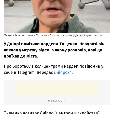
Микола Тищенко знову "бореться" з кол-центрами у Дніпрі Скрін з відео
У Дніпрі помітили нардепа Тищенко. Невдовзі він
виклав у мережу відео, в якому розповів, навіщо
приїхав до міста.
Про боротьбу з кол-центрами нардеп повідомив у
себе в Telegram, передає
Дніпро24.
РЕКЛАМА
Тищенко називає Дніпро “центром шахрайства”,