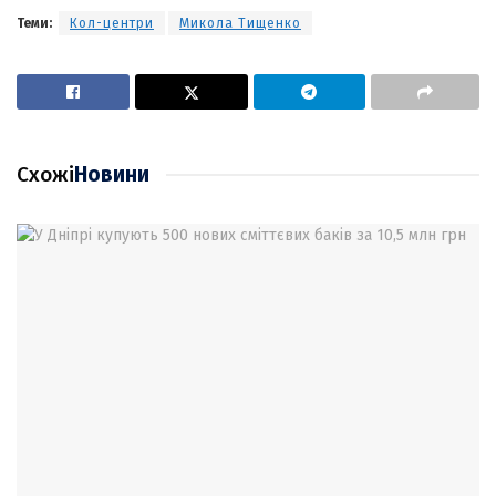
Теми:
Кол-центри
Микола Тищенко
Схожі
Новини