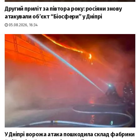
Другий приліт за півтора року: росіяни знову
атакували об’єкт “Біосфери” у Дніпрі
05.08.2026, 16:34
У Дніпрі ворожа атака пошкодила склад фабрики