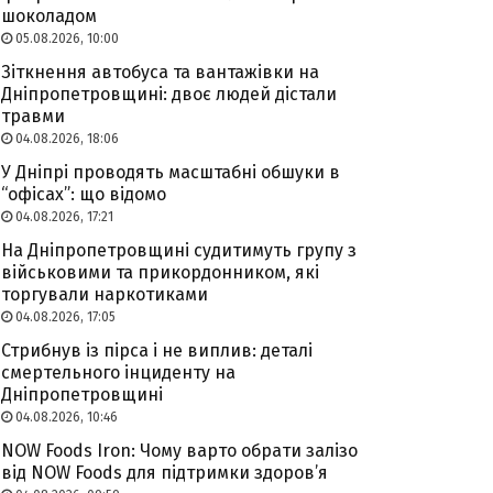
шоколадом
05.08.2026, 10:00
Зіткнення автобуса та вантажівки на
Дніпропетровщині: двоє людей дістали
травми
04.08.2026, 18:06
У Дніпрі проводять масштабні обшуки в
“офісах”: що відомо
04.08.2026, 17:21
На Дніпропетровщині судитимуть групу з
військовими та прикордонником, які
торгували наркотиками
04.08.2026, 17:05
Стрибнув із пірса і не виплив: деталі
смертельного інциденту на
Дніпропетровщині
04.08.2026, 10:46
NOW Foods Iron: Чому варто обрати залізо
від NOW Foods для підтримки здоров’я