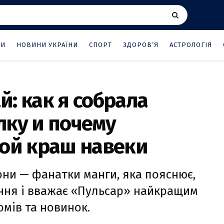
НИ
НОВИНИ УКРАЇНИ
СПОРТ
ЗДОРОВ’Я
АСТРОЛОГІЯ
: как я собрала
лку и почему
мой краш навеки
они — фанатки манги, яка пояснює,
ння і вважає «Пульсар» найкращим
омів та новинок.