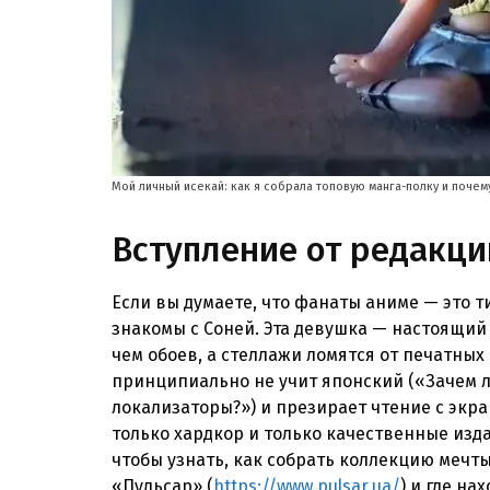
Мой личный исекай: как я собрала топовую манга-полку и почему
Вступление от редакци
Если вы думаете, что фанаты аниме — это ти
знакомы с Соней. Эта девушка — настоящий 
чем обоев, а стеллажи ломятся от печатных
принципиально не учит японский («Зачем л
локализаторы?») и презирает чтение с экра
только хардкор и только качественные изда
чтобы узнать, как собрать коллекцию мечты
«Пульсар» (
https://www.pulsar.ua/
) и где на