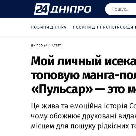
НОВИНИ ДНІПРА
НОВИНИ ДНІПРОПЕТРОВЩИ
Дніпро 24
Статті
Мой личный исекай
топовую манга-по
«Пульсар» — это 
Це жива та емоційна історія С
чому обожнює друковані вида
місцем для пошуку рідкісних т