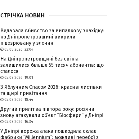
СТРІЧКА НОВИН
Видавала вбивство за випадкову знахідку:
на Дніпропетровщині викрили
підозрювану у злочині
05.08.2026, 22:04
На Дніпропетровщині без світла
залишилися більше 55 тисяч абонентів: що
сталося
05.08.2026, 19:01
З Яблучним Спасом 2026: красиві листівки
та щирі привітання
05.08.2026, 18:44
Другий приліт за півтора року: росіяни
знову атакували об’єкт “Біосфери” у Дніпрі
05.08.2026, 16:34
У Дніпрі ворожа атака пошкодила склад
фабрики “Millennium”: можливі перебої з