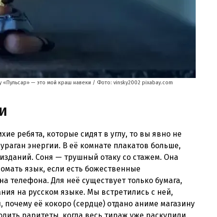
 «Пульсар» — это мой краш навеки / Фото: vinsky2002 pixabay.com
и
хие ребята, которые сидят в углу, то вы явно не
ураган энергии. В её комнате плакатов больше,
 изданий. Соня — трушный отаку со стажем. Она
омать язык, если есть божественные
на телефона. Для неё существует только бумага,
ния на русском языке. Мы встретились с ней,
, почему её кокоро (сердце) отдано аниме магазину
ходить раритеты, когда весь тираж уже раскупили.