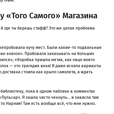
ортным.
ку «Того Самого» Магазина
 А где ты берешь стафф? Это же целая проблема
перепробовала кучу мест. Были какие-то подвальные
дин значок». Пробовала заказывать на больших
чился», «Коробка пришла мятая, как лицо моего
олок — это трагедия века! Я даже искала варианты
о доставка стоила как крыло самолета, а ждать
 библиотеку, пока в одном паблике в комментах
«Пульсар». Я зашла чисто чекнуль… и зависла там
осто Нарния! Там есть вообще всё, что мне нужно.