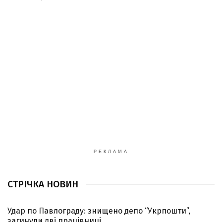
РЕКЛАМА
СТРІЧКА НОВИН
Удар по Павлограду: знищено депо “Укрпошти”,
загинули дві працівниці