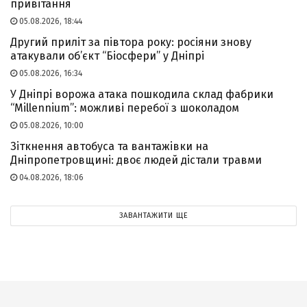
привітання
05.08.2026, 18:44
Другий приліт за півтора року: росіяни знову
атакували об’єкт “Біосфери” у Дніпрі
05.08.2026, 16:34
У Дніпрі ворожа атака пошкодила склад фабрики
“Millennium”: можливі перебої з шоколадом
05.08.2026, 10:00
Зіткнення автобуса та вантажівки на
Дніпропетровщині: двоє людей дістали травми
04.08.2026, 18:06
ЗАВАНТАЖИТИ ЩЕ