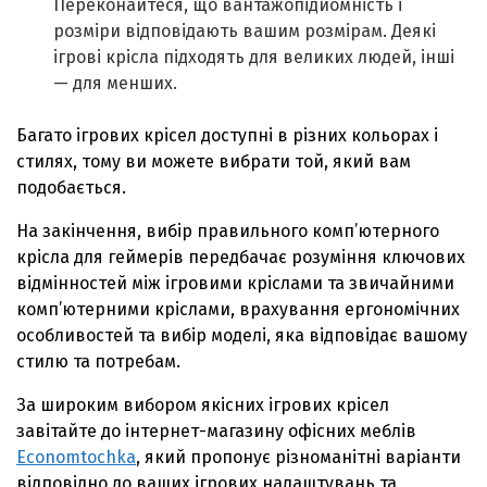
Переконайтеся, що вантажопідйомність і
розміри відповідають вашим розмірам. Деякі
ігрові крісла підходять для великих людей, інші
— для менших.
Багато ігрових крісел доступні в різних кольорах і
стилях, тому ви можете вибрати той, який вам
подобається.
На закінчення, вибір правильного комп’ютерного
крісла для геймерів передбачає розуміння ключових
відмінностей між ігровими кріслами та звичайними
комп’ютерними кріслами, врахування ергономічних
особливостей та вибір моделі, яка відповідає вашому
стилю та потребам.
За широким вибором якісних ігрових крісел
завітайте до інтернет-магазину офісних меблів
Economtochka
, який пропонує різноманітні варіанти
відповідно до ваших ігрових налаштувань та