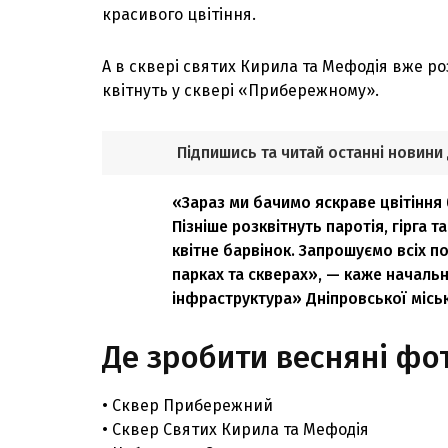
красивого цвітіння.
А в сквері святих Кирила та Мефодія вже роз
квітнуть у сквері «Прибережному».
Підпишись та читай останні новини
«Зараз ми бачимо яскраве цвітіння б
Пізніше розквітнуть паротія, гірга 
квітне барвінок. Запрошуємо всіх 
парках та скверах», — каже началь
інфраструктура» Дніпровської місь
Де зробити весняні фот
• Сквер Прибережний
• Сквер Святих Кирила та Мефодія