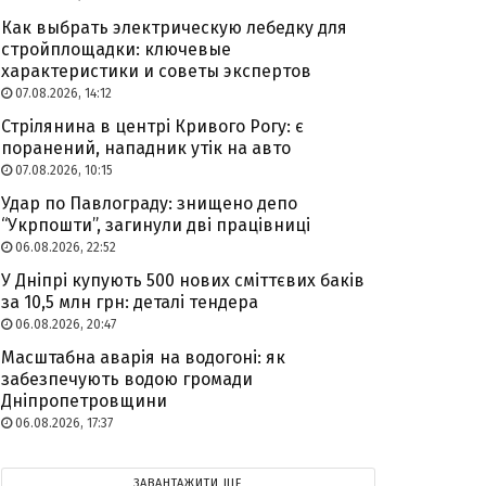
Как выбрать электрическую лебедку для
стройплощадки: ключевые
характеристики и советы экспертов
07.08.2026, 14:12
Стрілянина в центрі Кривого Рогу: є
поранений, нападник утік на авто
07.08.2026, 10:15
Удар по Павлограду: знищено депо
“Укрпошти”, загинули дві працівниці
06.08.2026, 22:52
У Дніпрі купують 500 нових сміттєвих баків
за 10,5 млн грн: деталі тендера
06.08.2026, 20:47
Масштабна аварія на водогоні: як
забезпечують водою громади
Дніпропетровщини
06.08.2026, 17:37
ЗАВАНТАЖИТИ ЩЕ