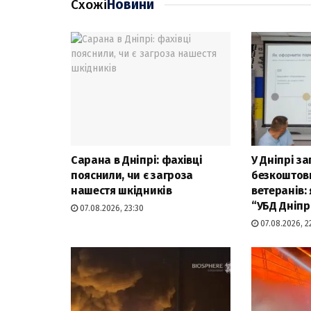
Схожі
Новини
Сарана в Дніпрі: фахівці
У Дніпрі з
пояснили, чи є загроза
безкоштов
нашестя шкідників
ветеранів:
“УБД Дніпр
07.08.2026, 23:30
07.08.2026, 2