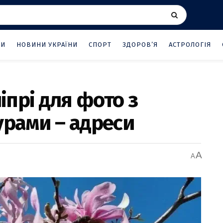
НИ
НОВИНИ УКРАЇНИ
СПОРТ
ЗДОРОВ’Я
АСТРОЛОГІЯ
ніпрі для фото з
урами – адреси
A
A