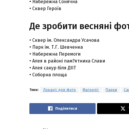
• Набережна Сонячна
• Сквер Героїв
Де зробити весняні фот
• Сквер ім. Олександра Усачова
• Парк ім. Т.Г. Шевченка
• Набережна Перемоги
• Алея в районі пам?ятника Слави
• Алея сакур біля ДІІТ
• Соборна площа
Теми:
Локації для фото
Магнолії
Парки
Са
Поділитися