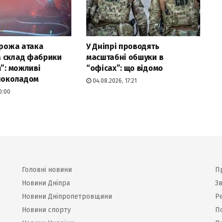
орожа атака
У Дніпрі проводять
 склад фабрики
масштабні обшуки в
m”: можливі
“офісах”: що відомо
 шоколадом
04.08.2026, 17:21
0:00
Головні новини
П
Новини Дніпра
Зв
Новини Дніпропетровщини
Р
Новини спорту
П