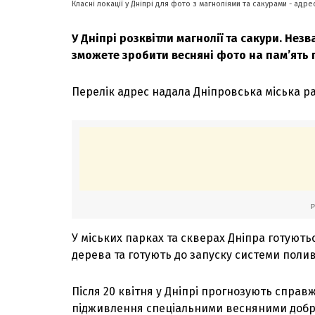
Класні локації у Дніпрі для фото з магноліями та сакурами - адре
У Дніпрі розквітли магнолії та сакури. Незв
зможете зробити весняні фото на пам’ять п
Перелік адрес надала Дніпровська міська р
У міських парках та скверах Дніпра готуют
дерева та готують до запуску системи поливу
Після 20 квітня у Дніпрі прогнозують спра
підживлення спеціальними весняними добр