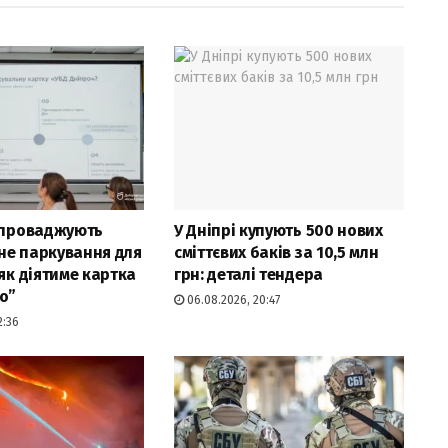
апроваджують
У Дніпрі купують 500 нових
не паркування для
сміттєвих баків за 10,5 млн
 як діятиме картка
грн: деталі тендера
о”
06.08.2026, 20:47
2:36