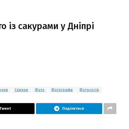
о із сакурами у Дніпрі
кури
Сквери
Фото
Фотографи
Фотосесія
Tweet
Поділитися