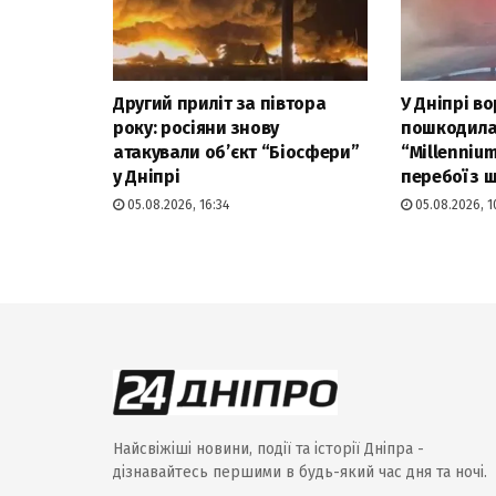
Другий приліт за півтора
У Дніпрі в
року: росіяни знову
пошкодила
атакували об’єкт “Біосфери”
“Millenniu
у Дніпрі
перебої з
05.08.2026, 16:34
05.08.2026, 1
Найсвіжіші новини, події та історії Дніпра -
дізнавайтесь першими в будь-який час дня та ночі.