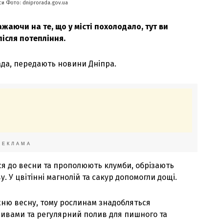
си Фото: dniprorada.gov.ua
ажаючи на те, що у місті похолодало, тут ви
ісля потепління.
ада, передають новини Дніпра.
РЕКЛАМА
ься до весни та прополюють клумби, обрізають
. У цвітінні магнолій та сакур допомогли дощі.
вжню весну, тому рослинам знадобляться
ивами та регулярний полив для пишного та