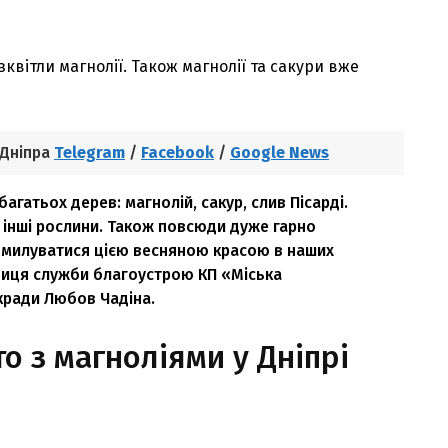
квітли магнолії. Також магнолії та сакури вже
 Дніпра
Telegram
/
Facebook
/
Google News
агатьох дерев: магнолій, сакур, слив Пісарді.
та інші рослини. Також повсюди дуже гарно
помилуватися цією весняною красою в наших
ниця служби благоустрою КП «Міська
кради Любов Чадіна.
о з магноліями у Дніпрі