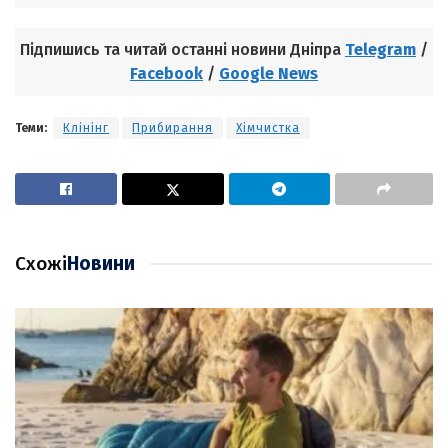
Підпишись та читай останні новини Дніпра
Telegram
/
Facebook
/
Google News
Теми:
Клінінг
Прибирання
Хімчистка
Схожі
Новини