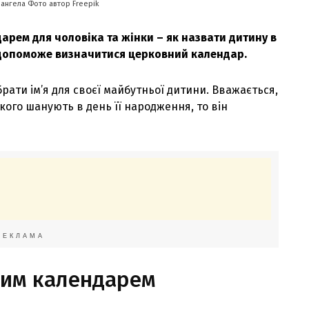
м ангела Фото автор Freepik
дарем для чоловіка та жінки – як назвати дитину в
им допоможе визначитися церковний календар.
ати ім’я для своєї майбутньої дитини. Вважається,
якого шанують в день її народження, то він
РЕКЛАМА
овим календарем