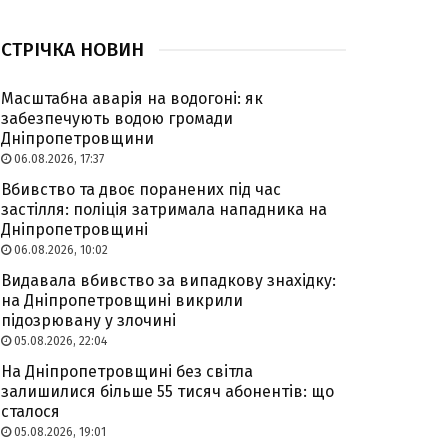
СТРІЧКА НОВИН
Масштабна аварія на водогоні: як
забезпечують водою громади
Дніпропетровщини
06.08.2026, 17:37
Вбивство та двоє поранених під час
застілля: поліція затримала нападника на
Дніпропетровщині
06.08.2026, 10:02
Видавала вбивство за випадкову знахідку:
на Дніпропетровщині викрили
підозрювану у злочині
05.08.2026, 22:04
На Дніпропетровщині без світла
залишилися більше 55 тисяч абонентів: що
сталося
05.08.2026, 19:01