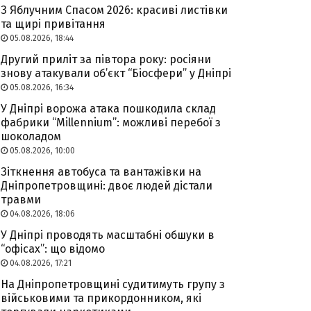
З Яблучним Спасом 2026: красиві листівки
та щирі привітання
05.08.2026, 18:44
Другий приліт за півтора року: росіяни
знову атакували об’єкт “Біосфери” у Дніпрі
05.08.2026, 16:34
У Дніпрі ворожа атака пошкодила склад
фабрики “Millennium”: можливі перебої з
шоколадом
05.08.2026, 10:00
Зіткнення автобуса та вантажівки на
Дніпропетровщині: двоє людей дістали
травми
04.08.2026, 18:06
У Дніпрі проводять масштабні обшуки в
“офісах”: що відомо
04.08.2026, 17:21
На Дніпропетровщині судитимуть групу з
військовими та прикордонником, які