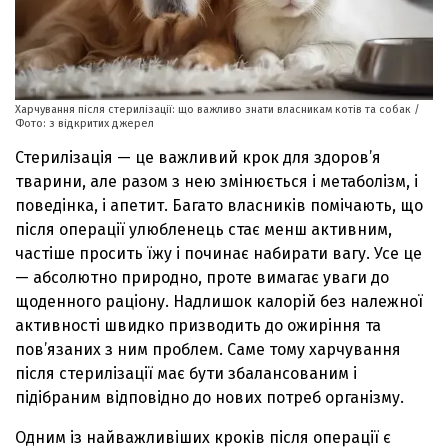
Харчування після стерилізації: що важливо знати власникам котів та собак /
Фото: з відкритих джерел
Стерилізація — це важливий крок для здоров’я
тварини, але разом з нею змінюється і метаболізм, і
поведінка, і апетит. Багато власників помічають, що
після операції улюбленець стає менш активним,
частіше просить їжу і починає набирати вагу. Усе це
— абсолютно природно, проте вимагає уваги до
щоденного раціону. Надлишок калорій без належної
активності швидко призводить до ожиріння та
пов’язаних з ним проблем. Саме тому харчування
після стерилізації має бути збалансованим і
підібраним відповідно до нових потреб організму.
Одним із найважливіших кроків після операції є