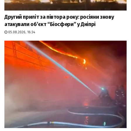
Другий приліт за півтора року: росіяни знову
атакували об’єкт “Біосфери” у Дніпрі
05.08.2026, 16:34