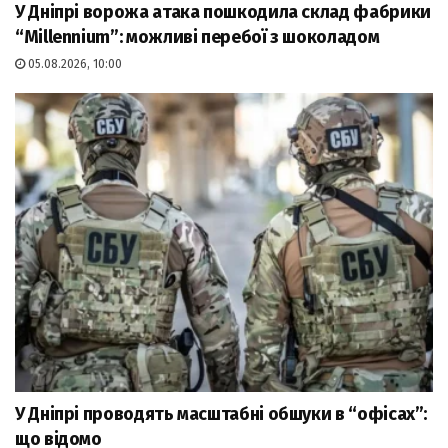
У Дніпрі ворожа атака пошкодила склад фабрики
“Millennium”: можливі перебої з шоколадом
05.08.2026, 10:00
У Дніпрі проводять масштабні обшуки в “офісах”:
що відомо