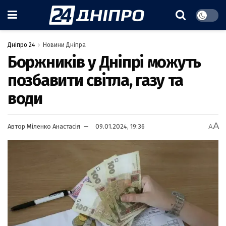
Дніпро 24
Новини Дніпра
Боржників у Дніпрі можуть
позбавити світла, газу та
води
A
Автор
Міленко Анастасія
09.01.2024, 19:36
A