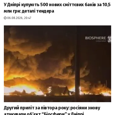
У Дніпрі купують 500 нових сміттєвих баків за 10,5
млн грн: деталі тендера
06.08.2026, 20:47
Другий приліт за півтора року: росіяни знову
атакували об’єкт “Біосфери” у Дніпрі