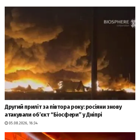
Другий приліт за півтора року: росіяни знову
атакували об’єкт “Біосфери” у Дніпрі
05.08.2026, 16:34