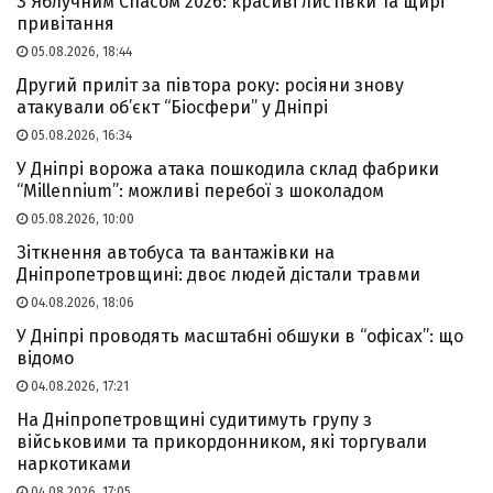
З Яблучним Спасом 2026: красиві листівки та щирі
привітання
05.08.2026, 18:44
Другий приліт за півтора року: росіяни знову
атакували об’єкт “Біосфери” у Дніпрі
05.08.2026, 16:34
У Дніпрі ворожа атака пошкодила склад фабрики
“Millennium”: можливі перебої з шоколадом
05.08.2026, 10:00
Зіткнення автобуса та вантажівки на
Дніпропетровщині: двоє людей дістали травми
04.08.2026, 18:06
У Дніпрі проводять масштабні обшуки в “офісах”: що
відомо
04.08.2026, 17:21
На Дніпропетровщині судитимуть групу з
військовими та прикордонником, які торгували
наркотиками
04.08.2026, 17:05