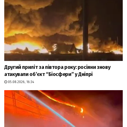
Другий приліт за півтора року: росіяни знову
атакували об’єкт “Біосфери” у Дніпрі
05.08.2026, 16:34