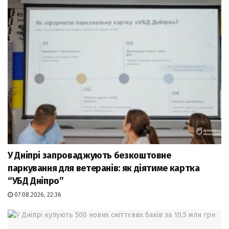
У Дніпрі запроваджують безкоштовне
паркування для ветеранів: як діятиме картка
“УБД Дніпро”
07.08.2026, 22:36