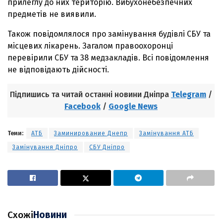
прилеглу до них територію. Вибухонебезпечних
предметів не виявили.
Також повідомлялося про замінування будівлі СБУ та
місцевих лікарень. Загалом правоохоронці
перевірили СБУ та 38 медзакладів. Всі повідомлення
не відповідають дійсності.
Підпишись та читай останні новини Дніпра
Telegram
/
Facebook
/
Google News
Теми:
АТБ
Заминирование Днепр
Замінування АТБ
Замінування Дніпро
СБУ Дніпро
Схожі
Новини