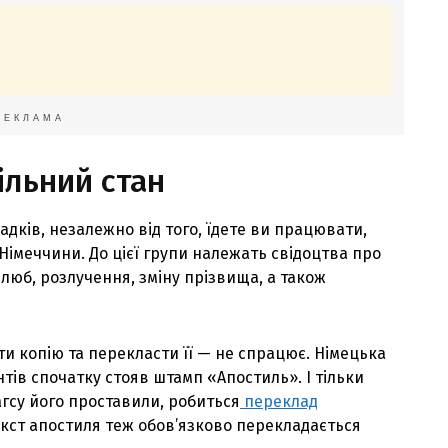
РЕКЛАМА
ільний стан
адків, незалежно від того, їдете ви працювати,
Німеччини. До цієї групи належать свідоцтва про
 шлюб, розлучення, зміну прізвища, а також
и копію та перекласти її — не спрацює. Німецька
тів спочатку стояв штамп «Апостиль». І тільки
агсу його проставили, робиться
переклад
 текст апостиля теж обов’язково перекладається