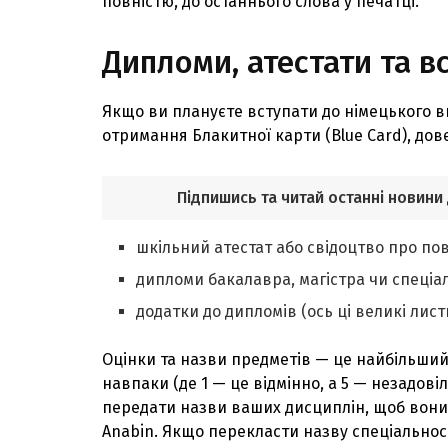
повністю, до останнього слова у печатці.
Дипломи, атестати та в
Якщо ви плануєте вступати до німецького 
отримання Блакитної карти (Blue Card), дов
Підпишись та читай останні новини
шкільний атестат або свідоцтво про по
дипломи бакалавра, магістра чи спеціал
додатки до дипломів (ось ці великі лист
Оцінки та назви предметів — це найбільший 
навпаки (де 1 — це відмінно, а 5 — незадов
передати назви ваших дисциплін, щоб вони 
Anabin. Якщо перекласти назву спеціальност