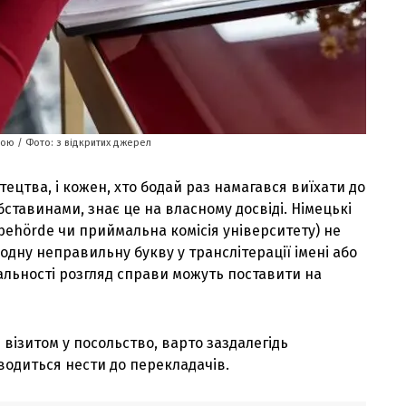
ою / Фото: з відкритих джерел
цтва, і кожен, хто бодай раз намагався виїхати до
ставинами, знає це на власному досвіді. Німецькі
behörde чи приймальна комісія університету) не
дну неправильну букву у транслітерації імені або
альності розгляд справи можуть поставити на
м візитом у посольство, варто заздалегідь
водиться нести до перекладачів.