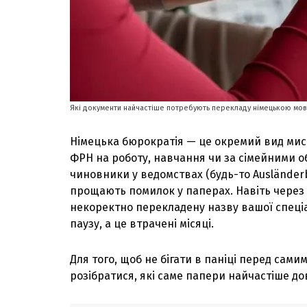
Які документи найчастіше потребують перекладу німецькою мов
Німецька бюрократія — це окремий вид мисте
ФРН на роботу, навчання чи за сімейними об
чиновники у ведомствах (будь-то Ausländer
прощають помилок у паперах. Навіть через о
некоректно перекладену назву вашої спеці
паузу, а це втрачені місяці.
Для того, щоб не бігати в паніці перед сами
розібратися, які саме папери найчастіше до