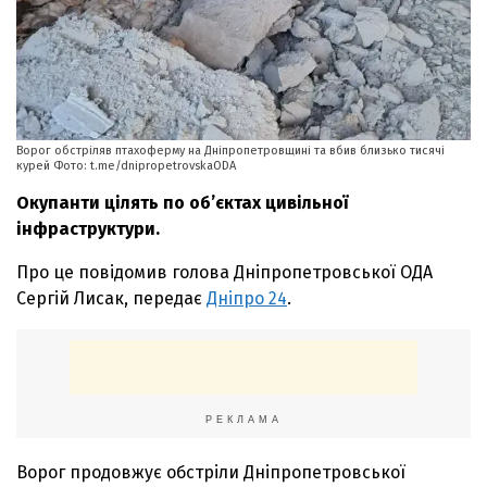
Ворог обстріляв птахоферму на Дніпропетровщині та вбив близько тисячі
курей Фото: t.me/dnipropetrovskaODA
Окупанти цілять по обʼєктах цивільної
інфраструктури.
Про це повідомив голова Дніпропетровської ОДА
Сергій Лисак, передає
Дніпро 24
.
РЕКЛАМА
Ворог продовжує обстріли Дніпропетровської