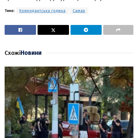
Теми:
Комендантська година
Самар
Схожі
Новини