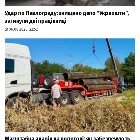
Удар по Павлограду: знищено депо “Укрпошти”,
загинули дві працівниці
06.08.2026, 22:52
Масштабна аварія на водогоні: як забезпечують