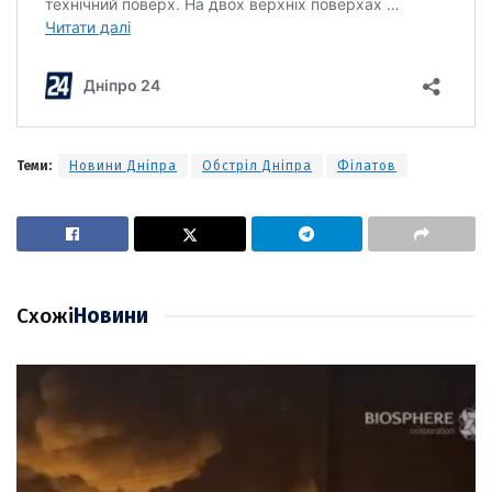
Теми:
Новини Дніпра
Обстріл Дніпра
Філатов
Схожі
Новини