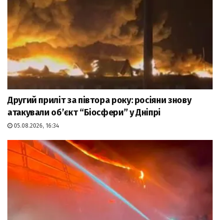
Другий приліт за півтора року: росіяни знову
атакували об’єкт “Біосфери” у Дніпрі
05.08.2026, 16:34