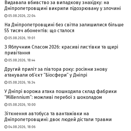
Видавала вбивство за випадкову знахідку: на
Дніпропетровщині викрили підозрювану у злочині
05.08.2026, 22:04
На Дніпропетровщині без світла залишилися більше
55 тисяч абонентів: що сталося
05.08.2026, 19:01
З Яблучним Спасом 2026: красиві листівки та щирі
привітання
05.08.2026, 18:44
Другий приліт за півтора року: росіяни знову
атакували об’єкт “Біосфери” у Дніпрі
05.08.2026, 16:34
У Дніпрі ворожа атака пошкодила склад фабрики
“Millennium”: можливі перебої з шоколадом
05.08.2026, 10:00
Зіткнення автобуса та вантажівки на
Дніпропетровщині: двоє людей дістали травми
04.08.2026, 18:06