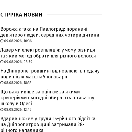
СТРІЧКА НОВИН
Ворожа атака на Павлоград: поранені
дев’ятеро людей, серед них чотири дитини
09.08.2026, 10:36
Лазер чи електроепіляція: у чому різниця
та який метод обрати для різного волосся
09.08.2026, 08:59
На Дніпропетровщині відновлюють подачу
води після масштабної аварії
08.08.2026, 18:35
Що важливіше за оцінки: за якими
критеріями сьогодні обирають приватну
школу в Одесі
08.08.2026, 12:49
Вдарив ножем у груди 15-річного підлітка:
на Дніпропетровщині затримали 28-
річного нападника