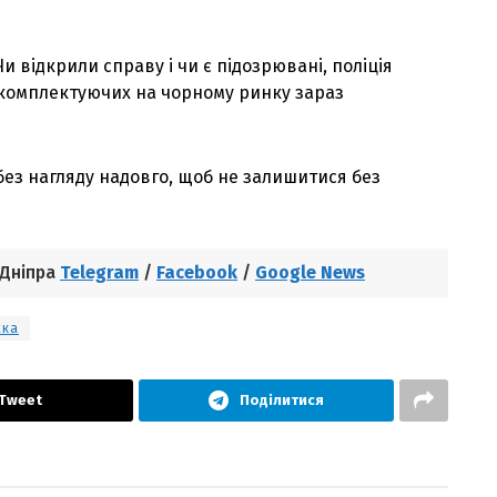
и відкрили справу і чи є підозрювані, поліція
х комплектуючих на чорному ринку зараз
без нагляду надовго, щоб не залишитися без
 Дніпра
Telegram
/
Facebook
/
Google News
жка
Tweet
Поділитися