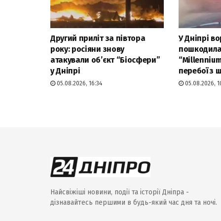
Другий приліт за півтора
У Дніпрі в
року: росіяни знову
пошкодила
атакували об’єкт “Біосфери”
“Millenniu
у Дніпрі
перебої з
05.08.2026, 16:34
05.08.2026, 1
Найсвіжіші новини, події та історії Дніпра -
дізнавайтесь першими в будь-який час дня та ночі.