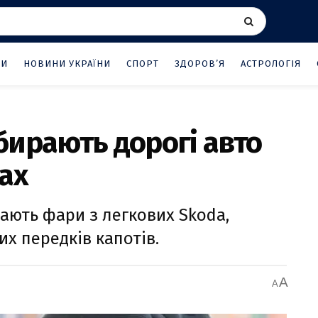
НИ
НОВИНИ УКРАЇНИ
СПОРТ
ЗДОРОВ’Я
АСТРОЛОГІЯ
збирають дорогі авто
ах
мають фари з легкових Skoda,
х передків капотів.
A
A