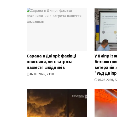
Сарана в Дніпрі: фахівці
У Дніпрі з
пояснили, чи є загроза
безкоштов
нашестя шкідників
ветеранів:
“УБД Дніпр
07.08.2026, 23:30
07.08.2026, 2