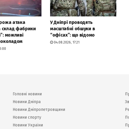
орожа атака
У Дніпрі проводять
 склад фабрики
масштабні обшуки в
m”: можливі
“офісах”: що відомо
 шоколадом
04.08.2026, 17:21
0:00
Головні новини
П
Новини Дніпра
Зв
Новини Дніпропетровщини
Р
Новини спорту
П
Новини України
П