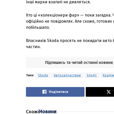
інші марки взагалі не дивляться.
Хто ці «колекціонери фар» — поки загадка. Ч
офіційно не повідомляє. Але схоже, готови
побільшало.
Власників Skoda просять не покидати авто 
частин.
Підпишись та читай останні новини
Теми:
Skoda
Автозапчастини
Злодії
Краді
Поділитися
Схожі
Новини