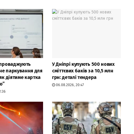
апроваджують
У Дніпрі купують 500 нових
не паркування для
сміттєвих баків за 10,5 млн
 як діятиме картка
грн: деталі тендера
о”
06.08.2026, 20:47
2:36