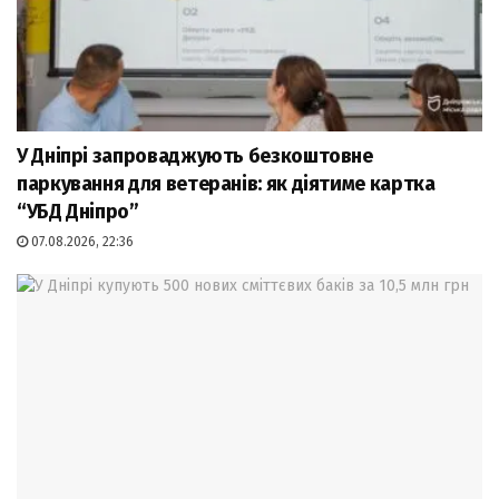
У Дніпрі запроваджують безкоштовне
паркування для ветеранів: як діятиме картка
“УБД Дніпро”
07.08.2026, 22:36