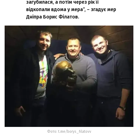
загубилася, а потім через рік її
відкопали вдома у мера”, – згадує мер
Дніпра Борис Філатов.
Фото: t.me/borys_filatovv