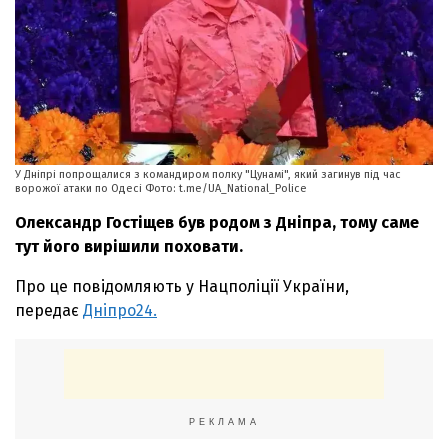
У Дніпрі попрощалися з командиром полку "Цунамі", який загинув під час
ворожої атаки по Одесі Фото: t.me/UA_National_Police
Олександр Гостіщев був родом з Дніпра, тому саме
тут його вирішили поховати.
Про це повідомляють у Нацполіції України,
передає
Дніпро24.
РЕКЛАМА