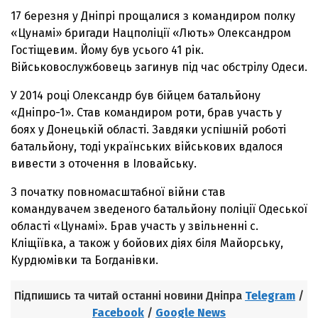
17 березня у Дніпрі прощалися з командиром полку
«Цунамі» бригади Нацполіції «Лють» Олександром
Гостіщевим. Йому був усього 41 рік.
Військовослужбовець загинув під час обстрілу Одеси.
У 2014 році Олександр був бійцем батальйону
«Дніпро-1». Став командиром роти, брав участь у
боях у Донецькій області. Завдяки успішній роботі
батальйону, тоді українських військових вдалося
вивести з оточення в Іловайську.
З початку повномасштабної війни став
командувачем зведеного батальйону поліції Одеської
області «Цунамі». Брав участь у звільненні с.
Кліщіївка, а також у бойових діях біля Майорську,
Курдюмівки та Богданівки.
Підпишись та читай останні новини Дніпра
Telegram
/
Facebook
/
Google News