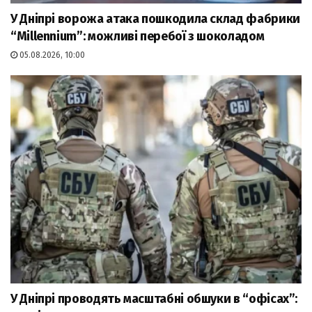
У Дніпрі ворожа атака пошкодила склад фабрики
“Millennium”: можливі перебої з шоколадом
05.08.2026, 10:00
У Дніпрі проводять масштабні обшуки в “офісах”: