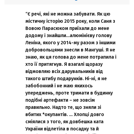
“Є речі, які не можна забувати. Як цю
містичну історію 2015 року, коли Саня з
Вовою Парасюком приїхали до мене
додому і знайшли…алюмінієву голову
Леніна, якого у 2014-му разом з іншими
добровольцями знесли в Мангуші. Я не
знаю, як ця голова до мене потрапила і
хто її притягнув. Я взагалі щоразу
відмовляю всіх дарувальників від
такого штибу подарунків. Ні-ні, я не
забобонний і не маю якихось
упереджень, проте тримати в будинку
подібні артефакти – не зовсім
правильно. Надто те, що зняли зі
вбитих *окупантів. … Хлопці довго
сміялися з того, як довбешка ката
України відлетіла в посадку та й