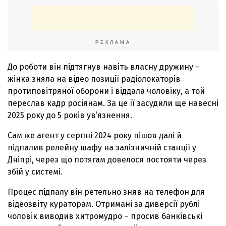
РЕКЛАМА
До роботи він підтягнув навіть власну дружину –
жінка зняла на відео позиції радіолокаторів
протиповітряної оборони і віддала чоловіку, а той
переслав кадр росіянам. За це її засудили ще навесні
2025 року до 5 років ув’язнення.
Сам же агент у серпні 2024 року пішов далі й
підпалив релейну шафу на залізничній станції у
Дніпрі, через що потягам довелося постояти через
збій у системі.
Процес підпалу він ретельно зняв на телефон для
відеозвіту кураторам. Отримані за диверсії рублі
чоловік виводив хитромудро – просив банківські