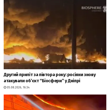
Другий приліт за півтора року: росіяни знову
атакували об’єкт “Біосфери” у Дніпрі
05.08.2026, 16:34