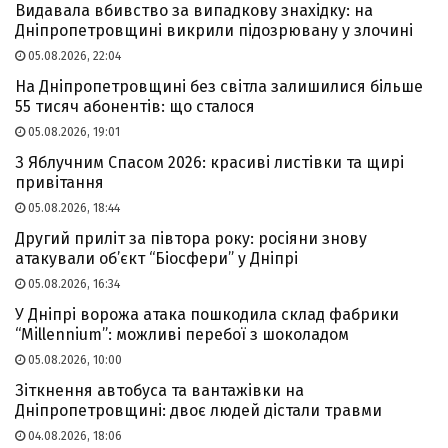
Видавала вбивство за випадкову знахідку: на
Дніпропетровщині викрили підозрювану у злочині
05.08.2026, 22:04
На Дніпропетровщині без світла залишилися більше
55 тисяч абонентів: що сталося
05.08.2026, 19:01
З Яблучним Спасом 2026: красиві листівки та щирі
привітання
05.08.2026, 18:44
Другий приліт за півтора року: росіяни знову
атакували об’єкт “Біосфери” у Дніпрі
05.08.2026, 16:34
У Дніпрі ворожа атака пошкодила склад фабрики
“Millennium”: можливі перебої з шоколадом
05.08.2026, 10:00
Зіткнення автобуса та вантажівки на
Дніпропетровщині: двоє людей дістали травми
04.08.2026, 18:06