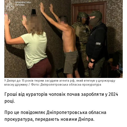
У Дніпрі до 15 років тюрми засудили агента рф, який втягнув у держзраду
власну дружину / Фото: Дніпропетровська обласна прокуратура
Гроші від кураторів чоловік почав заробляти у 2024
році.
Про це повідомляє Дніпропетровська обласна
прокуратура, передають новини Дніпра.