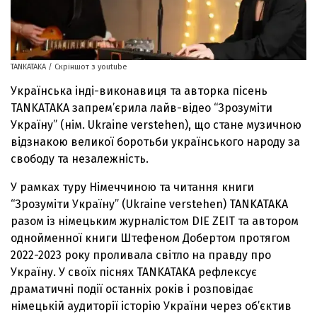
TANKATAKA / Скріншот з youtube
Українська інді-виконавиця та авторка пісень
TANKATAKA запрем’єрила лайв-відео “Зрозуміти
Україну” (нім. Ukraine verstehen), що стане музичною
відзнакою великої боротьби українського народу за
свободу та незалежність.
У рамках туру Німеччиною та читання книги
“Зрозуміти Україну” (Ukraine verstehen) TANKATAKA
разом із німецьким журналістом DIE ZEIT та автором
однойменної книги Штефеном Добертом протягом
2022-2023 року проливала світло на правду про
Україну. У своїх піснях TANKATAKA рефлексує
драматичні події останніх років і розповідає
німецькій аудиторії історію України через об’єктив