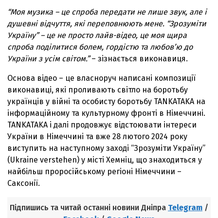
“Моя музика – це спроба передати не лише звук, але і
душевні відчуття, які переповнюють мене. “Зрозуміти
Україну” – це не просто лайв-відео, це моя щира
спроба поділитися болем, гордістю та любов’ю до
України з усім світом.”
–
зізнається виконавиця.
Основа відео – це власноруч написані композиції
виконавиці, які проливають світло на боротьбу
українців у війні та особисту боротьбу TANKATAKA на
інформаційному та культурному фронті в Німеччині.
TANKATAKA і далі продовжує відстоювати інтереси
України в Німеччині та вже 28 лютого 2024 року
виступить на наступному заході “Зрозуміти Україну”
(Ukraine verstehen) у місті Хемніц, що знаходиться у
найбільш проросійському регіоні Німеччини –
Саксонії.
Підпишись та читай останні новини Дніпра
Telegram
/