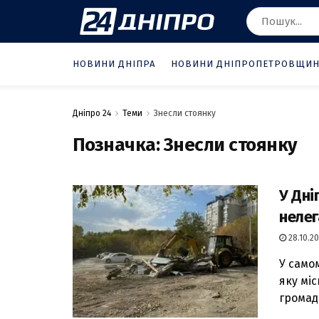
НОВИНИ ДНІПРА
НОВИНИ ДНІПРОПЕТРОВЩИ
Дніпро 24
Теми
Знесли стоянку
Позначка:
Знесли стоянку
У Дні
нелег
28.10.20
У само
яку мі
громади