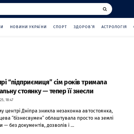
НИ
НОВИНИ УКРАЇНИ
СПОРТ
ЗДОРОВ’Я
АСТРОЛОГІЯ
прі “підприємиця” сім років тримала
альну стоянку — тепер її знесли
25, 18:47
му центрі Дніпра зникла незаконна автостоянка,
сцева “бізнесвумен” облаштувала просто на землі
 — без документів, дозволів і ...