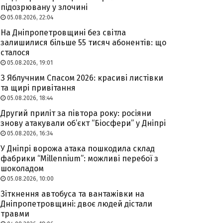
підозрювану у злочині
05.08.2026, 22:04
На Дніпропетровщині без світла
залишилися більше 55 тисяч абонентів: що
сталося
05.08.2026, 19:01
З Яблучним Спасом 2026: красиві листівки
та щирі привітання
05.08.2026, 18:44
Другий приліт за півтора року: росіяни
знову атакували об’єкт “Біосфери” у Дніпрі
05.08.2026, 16:34
У Дніпрі ворожа атака пошкодила склад
фабрики “Millennium”: можливі перебої з
шоколадом
05.08.2026, 10:00
Зіткнення автобуса та вантажівки на
Дніпропетровщині: двоє людей дістали
травми