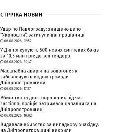
СТРІЧКА НОВИН
Удар по Павлограду: знищено депо
“Укрпошти”, загинули дві працівниці
06.08.2026, 22:52
У Дніпрі купують 500 нових сміттєвих баків
за 10,5 млн грн: деталі тендера
06.08.2026, 20:47
Масштабна аварія на водогоні: як
забезпечують водою громади
Дніпропетровщини
06.08.2026, 17:37
Вбивство та двоє поранених під час
застілля: поліція затримала нападника на
Дніпропетровщині
06.08.2026, 10:02
Видавала вбивство за випадкову знахідку:
на Дніпропетровщині викрили