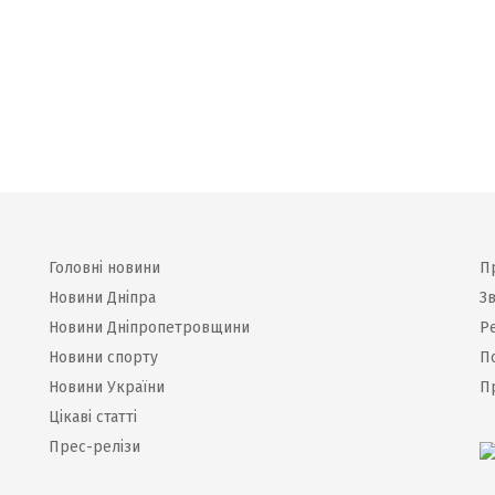
Головні новини
П
Новини Дніпра
Зв
Новини Дніпропетровщини
Р
Новини спорту
П
Новини України
П
Цікаві статті
Прес-релізи