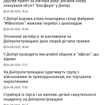
Другий приліт за півтора року: росіяни знову
атакували об’єкт “Біосфери” у Дніпрі
05.08.2026, 16:34
У Дніпрі ворожа атака пошкодила склад фабрики
“Millennium”: можливі перебої з шоколадом
05.08.2026, 10:00
Зіткнення автобуса та вантажівки на
Дніпропетровщині: двоє людей дістали травми
04.08.2026, 18:06
У Дніпрі проводять масштабні обшуки в “офісах”: що
відомо
04.08.2026, 17:21
На Дніпропетровщині судитимуть групу з
військовими та прикордонником, які торгували
наркотиками
04.08.2026, 17:05
Стрибнув із пірса і не виплив: деталі смертельного
інциденту на Дніпропетровщині