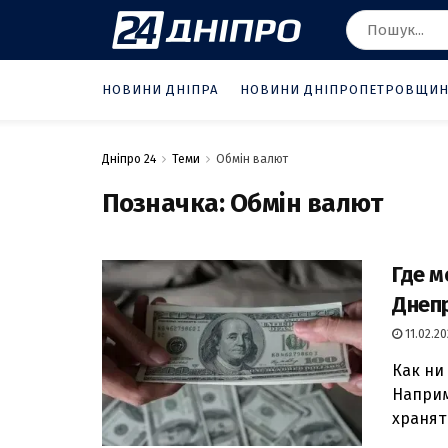
НОВИНИ ДНІПРА
НОВИНИ ДНІПРОПЕТРОВЩИ
Дніпро 24
Теми
Обмін валют
Позначка:
Обмін валют
Где м
Днеп
11.02.20
Как ни
Наприм
хранят 