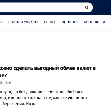
НИ
НОВИНИ УКРАЇНИ
СПОРТ
ЗДОРОВ’Я
АСТРОЛОГІЯ
ожно сделать выгодный обмен валют в
ре?
25, 15:46
 крути, но без долларов сейчас не обойтись.
ер, именно в этой валюте, многие украинцы
сбережения. Но для ...