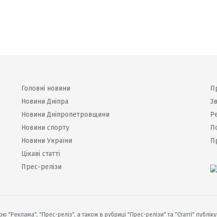
Головні новини
П
Новини Дніпра
Зв
Новини Дніпропетровщини
Р
Новини спорту
П
Новини України
П
Цікаві статті
Прес-релізи
ю "Реклама", "Прес-реліз", а також в рубриці "Прес-релізи" та "Статті" публік