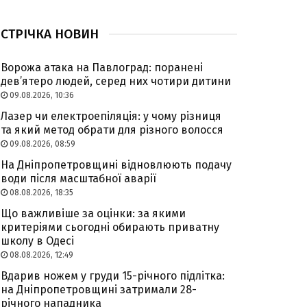
СТРІЧКА НОВИН
Ворожа атака на Павлоград: поранені
дев’ятеро людей, серед них чотири дитини
09.08.2026, 10:36
Лазер чи електроепіляція: у чому різниця
та який метод обрати для різного волосся
09.08.2026, 08:59
На Дніпропетровщині відновлюють подачу
води після масштабної аварії
08.08.2026, 18:35
Що важливіше за оцінки: за якими
критеріями сьогодні обирають приватну
школу в Одесі
08.08.2026, 12:49
Вдарив ножем у груди 15-річного підлітка:
на Дніпропетровщині затримали 28-
річного нападника