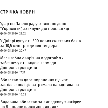
СТРІЧКА НОВИН
Удар по Павлограду: знищено депо
“Укрпошти”, загинули дві працівниці
06.08.2026, 22:52
У Дніпрі купують 500 нових сміттєвих баків
за 10,5 млн грн: деталі тендера
06.08.2026, 20:47
Масштабна аварія на водогоні: як
забезпечують водою громади
Дніпропетровщини
06.08.2026, 17:37
Вбивство та двоє поранених під час
застілля: поліція затримала нападника на
Дніпропетровщині
06.08.2026, 10:02
Видавала вбивство за випадкову знахідку:
на Дніпропетровщині викрили