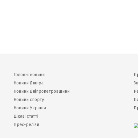
Головні новини
П
Новини Дніпра
Зв
Новини Дніпропетровщини
Р
Новини спорту
П
Новини України
П
Цікаві статті
Прес-релізи