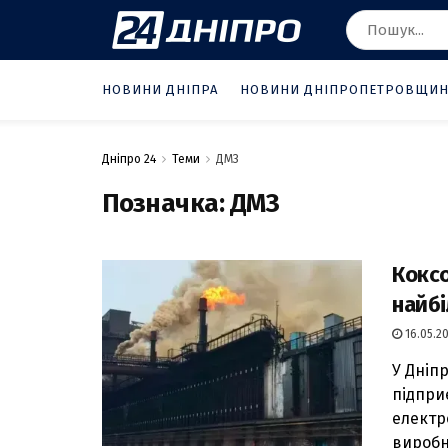
НОВИНИ ДНІПРА
НОВИНИ ДНІПРОПЕТРОВЩИ
Дніпро 24
Теми
ДМЗ
Позначка:
ДМЗ
Коксо
найбі
16.05.20
У Дніп
підпри
електр
виробни