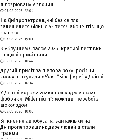
підозрювану у злочині
05.08.2026, 22:04
На Дніпропетровщині без світла
залишилися більше 55 тисяч абонентів: що
сталося
05.08.2026, 19:01
З Яблучним Спасом 2026: красиві листівки
та щирі привітання
05.08.2026, 18:44
Другий приліт за півтора року: росіяни
знову атакували об’єкт “Біосфери” у Дніпрі
05.08.2026, 16:34
У Дніпрі ворожа атака пошкодила склад
фабрики “Millennium”: можливі перебої з
шоколадом
05.08.2026, 10:00
Зіткнення автобуса та вантажівки на
Дніпропетровщині: двоє людей дістали
травми