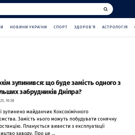
НИ
НОВИНИ УКРАЇНИ
СПОРТ
ЗДОРОВ’Я
АСТРОЛОГІЯ
хім зупинився: що буде замість одного з
льших забрудників Дніпра?
25, 10:38
рі зупинено майданчик Коксохімічного
ємства. Замість нього можуть побудувати сонячну
останцію. Планується вивести з експлуатації
цтво заводу. Про це ...