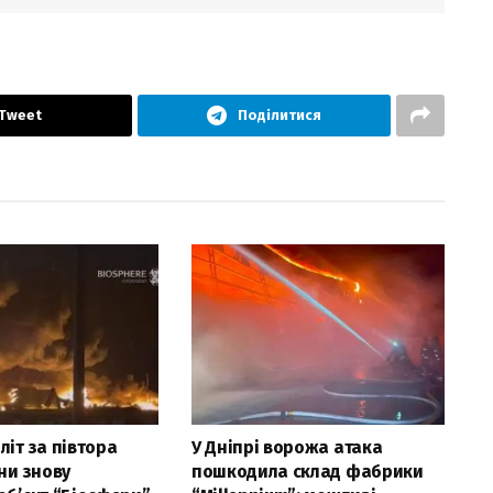
Tweet
Поділитися
літ за півтора
У Дніпрі ворожа атака
яни знову
пошкодила склад фабрики