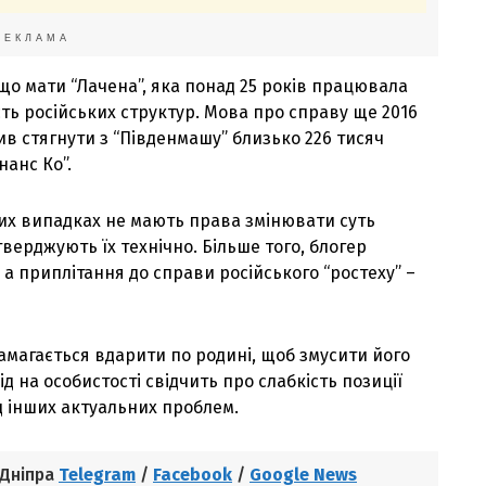
РЕКЛАМА
 що мати “Лачена”, яка понад 25 років працювала
ть російських структур. Мова про справу ще 2016
в стягнути з “Південмашу” близько 226 тисяч
нанс Ко”.
ких випадках не мають права змінювати суть
верджують їх технічно. Більше того, блогер
, а приплітання до справи російського “ростеху” –
амагається вдарити по родині, щоб змусити його
д на особистості свідчить про слабкість позиції
ід інших актуальних проблем.
 Дніпра
Telegram
/
Facebook
/
Google News