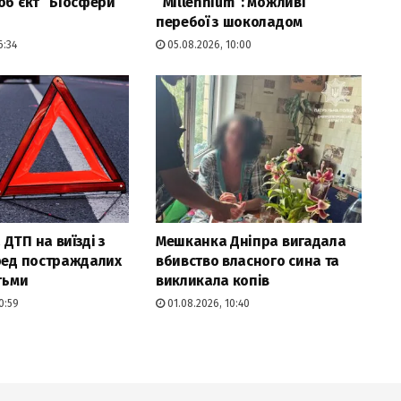
об’єкт “Біосфери”
“Millennium”: можливі
перебої з шоколадом
6:34
05.08.2026, 10:00
ДТП на виїзді з
Мешканка Дніпра вигадала
ред постраждалих
вбивство власного сина та
тьми
викликала копів
0:59
01.08.2026, 10:40