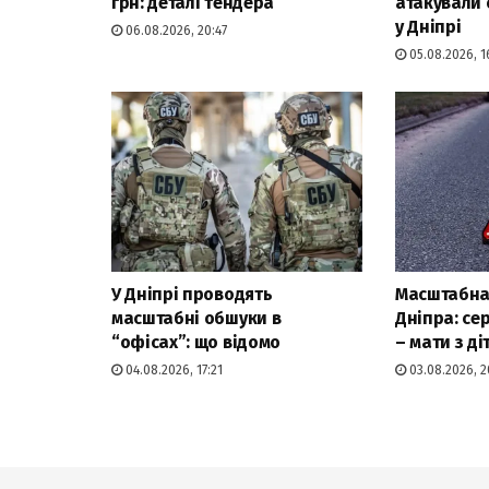
грн: деталі тендера
атакували 
у Дніпрі
06.08.2026, 20:47
05.08.2026, 1
У Дніпрі проводять
Масштабна 
масштабні обшуки в
Дніпра: се
“офісах”: що відомо
– мати з ді
04.08.2026, 17:21
03.08.2026, 2