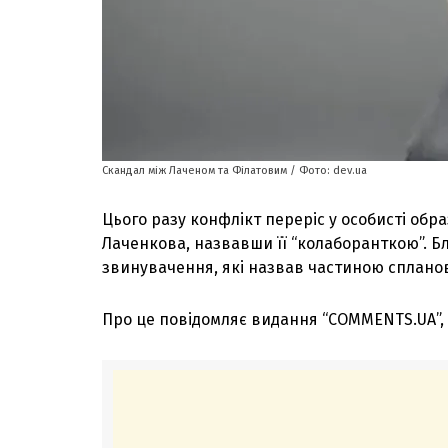
Скандал між Лаченом та Філатовим / Фото: dev.ua
Цього разу конфлікт переріс у особисті обра
Лаченкова, назвавши її “колаборанткою”. Б
звинувачення, які назвав частиною спланова
Про це повідомляє видання “COMMENTS.UA”,