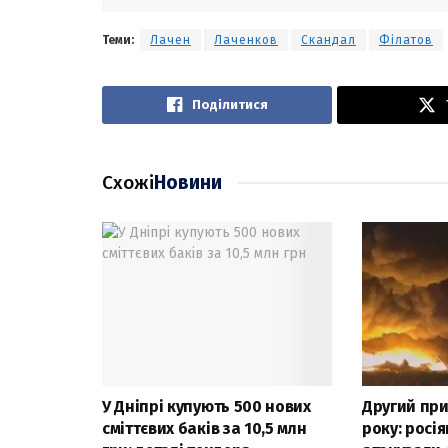
Теми:
Лачен
Лаченков
Скандал
Філатов
Поділитися
Схожі
Новини
У Дніпрі купують 500 нових
Другий при
сміттєвих баків за 10,5 млн
року: росі