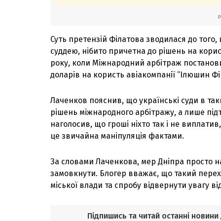
Суть претензій Філатова зводилася до того,
суддею, нібито причетна до рішень на корис
року, коли Міжнародний арбітраж постанови
доларів на користь авіакомпанії “Ілюшин Фі
Лаченков пояснив, що українські суди в та
рішень міжнародного арбітражу, а лише підт
наголосив, що гроші ніхто так і не виплатив
це звичайна маніпуляція фактами.
За словами Лаченкова, мер Дніпра просто н
замовкнути. Блогер вважає, що такий перехі
міської влади та спробу відвернути увагу в
Підпишись та читай останні новини