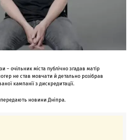
зи – очільник міста публічно згадав матір
логер не став мовчати й детально розібрав
ної кампанії з дискредитації.
 передають новини Дніпра.