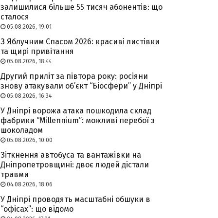
залишилися більше 55 тисяч абонентів: що
сталося
05.08.2026, 19:01
З Яблучним Спасом 2026: красиві листівки
та щирі привітання
05.08.2026, 18:44
Другий приліт за півтора року: росіяни
знову атакували об’єкт “Біосфери” у Дніпрі
05.08.2026, 16:34
У Дніпрі ворожа атака пошкодила склад
фабрики “Millennium”: можливі перебої з
шоколадом
05.08.2026, 10:00
Зіткнення автобуса та вантажівки на
Дніпропетровщині: двоє людей дістали
травми
04.08.2026, 18:06
У Дніпрі проводять масштабні обшуки в
“офісах”: що відомо