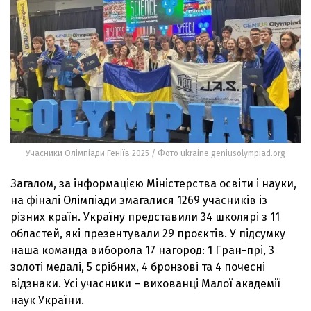
Учасники Олімпіади Геніїв 2025 / Фото ukraine.geniusolympiad.org
Загалом, за інформацією Міністерства освіти і науки,
на фіналі Олімпіади змагалися 1269 учасників із
різних країн. Україну представили 34 школярі з 11
областей, які презентували 29 проєктів. У підсумку
наша команда виборола 17 нагород: 1 Гран-прі, 3
золоті медалі, 5 срібних, 4 бронзові та 4 почесні
відзнаки. Усі учасники – вихованці Малої академії
наук України.