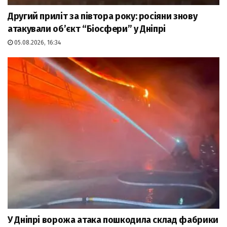
Другий приліт за півтора року: росіяни знову
атакували об’єкт “Біосфери” у Дніпрі
05.08.2026, 16:34
У Дніпрі ворожа атака пошкодила склад фабрики