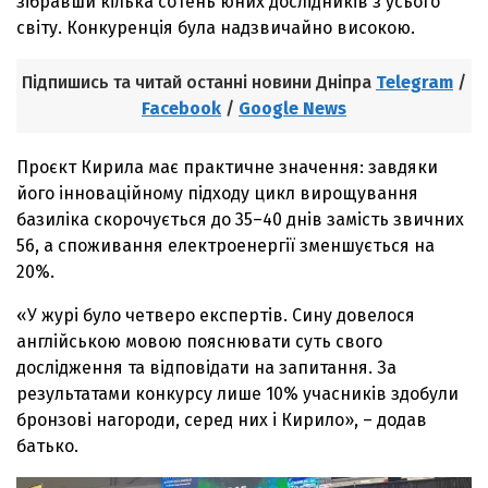
зібравши кілька сотень юних дослідників з усього
світу. Конкуренція була надзвичайно високою.
Підпишись та читай останні новини Дніпра
Telegram
/
Facebook
/
Google News
Проєкт Кирила має практичне значення: завдяки
його інноваційному підходу цикл вирощування
базиліка скорочується до 35–40 днів замість звичних
56, а споживання електроенергії зменшується на
20%.
«У журі було четверо експертів. Сину довелося
англійською мовою пояснювати суть свого
дослідження та відповідати на запитання. За
результатами конкурсу лише 10% учасників здобули
бронзові нагороди, серед них і Кирило», – додав
батько.