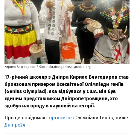
Кирило Благодаров / Фото ukraine.geniusolympiad.org
17-річний школяр з Дніпра Кирило Благодаров став
бронзовим призером Всесвітньої Олімпіади геніїв
(Genius Olympiad), яка відбулася у США. Він був
єдиним представником Дніпропетровщини, хто
здобув нагороду в науковій категорії.
Про це повідомляє
оргкомітет
Олімпіади Геніїв, пише
Дніпро24.