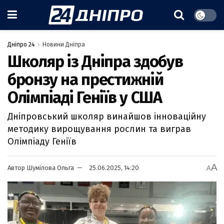
Дніпро 24
Новини Дніпра
Школяр із Дніпра здобув
бронзу на престижній
Олімпіаді Геніїв у США
Дніпровський школяр винайшов інноваційну
методику вирощування рослин та виграв
Олімпіаду Геніїв
A
Автор
Шумілова Ольга
25.06.2025, 14:20
A