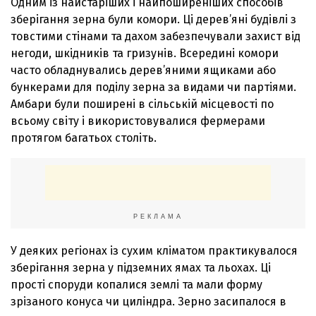
Одним із найстаріших і найпоширеніших способів
зберігання зерна були комори. Ці дерев’яні будівлі з
товстими стінами та дахом забезпечували захист від
негоди, шкідників та гризунів. Всередині комори
часто обладнувались дерев’яними ящиками або
бункерами для поділу зерна за видами чи партіями.
Амбари були поширені в сільській місцевості по
всьому світу і використовувалися фермерами
протягом багатьох століть.
РЕКЛАМА
У деяких регіонах із сухим кліматом практикувалося
зберігання зерна у підземних ямах та льохах. Ці
прості споруди копалися землі та мали форму
зрізаного конуса чи циліндра. Зерно засипалося в