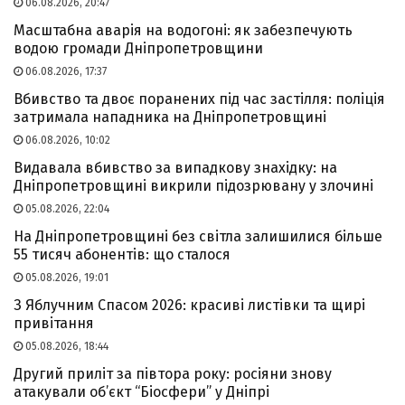
06.08.2026, 20:47
Масштабна аварія на водогоні: як забезпечують
водою громади Дніпропетровщини
06.08.2026, 17:37
Вбивство та двоє поранених під час застілля: поліція
затримала нападника на Дніпропетровщині
06.08.2026, 10:02
Видавала вбивство за випадкову знахідку: на
Дніпропетровщині викрили підозрювану у злочині
05.08.2026, 22:04
На Дніпропетровщині без світла залишилися більше
55 тисяч абонентів: що сталося
05.08.2026, 19:01
З Яблучним Спасом 2026: красиві листівки та щирі
привітання
05.08.2026, 18:44
Другий приліт за півтора року: росіяни знову
атакували об’єкт “Біосфери” у Дніпрі