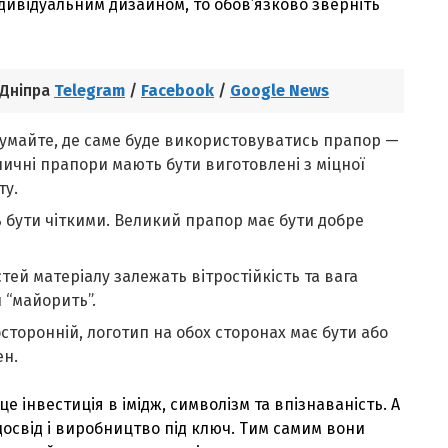
дивідуальним дизайном, то обов’язково зверніть
 Дніпра
Telegram
/
Facebook
/
Google News
думайте, де саме буде використовуватись прапор —
уличні прапори мають бути виготовлені з міцної
ту.
ь бути чіткими. Великий прапор має бути добре
тей матеріалу залежать вітростійкість та вага
н “майорить”.
сторонній, логотип на обох сторонах має бути або
ен.
 інвестиція в імідж, символізм та впізнаваність. А
 досвід і виробництво під ключ. Тим самим вони