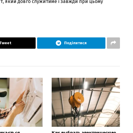
т, який довго служитиме і завжди при цьому
Tweet
Поділитися
икається
Как выбрать электрическую