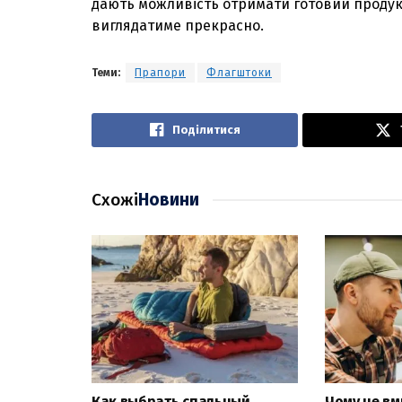
дають можливість отримати готовий продук
виглядатиме прекрасно.
Теми:
Прапори
Флагштоки
Поділитися
Схожі
Новини
Как выбрать спальный
Чому не вм