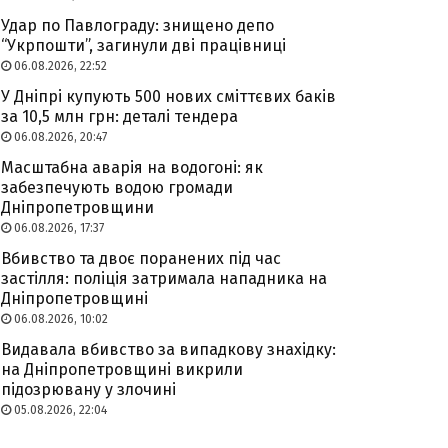
Удар по Павлограду: знищено депо
“Укрпошти”, загинули дві працівниці
06.08.2026, 22:52
У Дніпрі купують 500 нових сміттєвих баків
за 10,5 млн грн: деталі тендера
06.08.2026, 20:47
Масштабна аварія на водогоні: як
забезпечують водою громади
Дніпропетровщини
06.08.2026, 17:37
Вбивство та двоє поранених під час
застілля: поліція затримала нападника на
Дніпропетровщині
06.08.2026, 10:02
Видавала вбивство за випадкову знахідку:
на Дніпропетровщині викрили
підозрювану у злочині
05.08.2026, 22:04