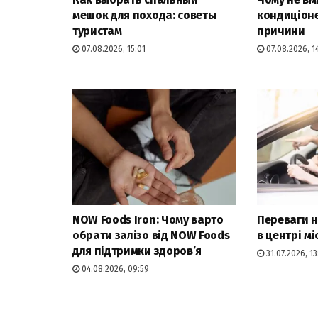
мешок для похода: советы
кондиціоне
туристам
причини
07.08.2026, 15:01
07.08.2026, 14
NOW Foods Iron: Чому варто
Переваги 
обрати залізо від NOW Foods
в центрі мі
для підтримки здоров’я
31.07.2026, 13
04.08.2026, 09:59