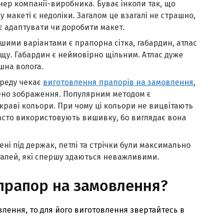
нер компанії-виробника. Буває інколи так, що
 макеті є недоліки. Загалом це взагалі не страшно,
є адаптувати чи доробити макет.
шими варіантами є прапорна сітка, габардин, атлас
ощу. Габардин є неймовірно щільним. Атлас дуже
шна волога.
ереду чекає
виготовлення прапорів на замовлення
,
сено зображення. Популярним методом є
краві кольори. При чому ці кольори не вицвітають
 часто використовують вишивку, бо виглядає вона
ні під держак, петлі та стрічки були максимально
еталей, які спершу здаються неважливими.
прапор на замовлення?
лення, то для його виготовлення звертайтесь в