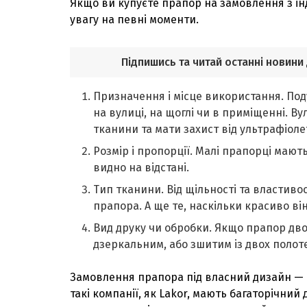
Якщо ви купуєте прапор на замовлення з ін
увагу на певні моменти.
Підпишись та читай останні новини
Призначення і місце використання. По
на вулиці, на щоглі чи в приміщенні. В
тканини та мати захист від ультрафіоле
Розмір і пропорції. Малі прапорці мают
видно на відстані.
Тип тканини. Від щільності та властивос
прапора. А ще те, наскільки красиво ві
Вид друку чи обробки. Якщо прапор дво
дзеркальним, або зшитим із двох полот
Замовлення прапора під власний дизайн — це
такі компанії, як Lakor, мають багаторічний