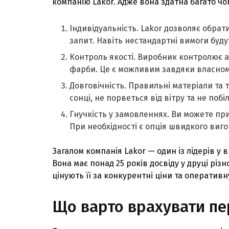
компанію Lakor. Адже вона здатна багато чо
Індивідуальність. Lakor дозволяє обрат
запит. Навіть нестандартні вимоги буду
Контроль якості. Виробник контролює а
фарби. Це є можливим завдяки власно
Довговічність. Правильні матеріали та 
сонці, не порветься від вітру та не побі
Гнучкість у замовленнях. Ви можете пр
При необхідності є опція швидкого виг
Загалом компанія Lakor — один із лідерів у
Вона має понад 25 років досвіду у друці різ
цінують її за конкурентні ціни та оперативн
Що варто врахувати п