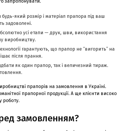
го запропонувати.
и будь-який розмір і матеріал прапора під ваш
ть задоволені.
бсолютно усі етапи — друк, шви, використання
му виробництву.
технології гарантують, що прапор не “вигорить” на
лішає після прання.
идбати як один прапор, так і величезний тираж.
отовлення.
 виробництві прапорів на замовлення в Україні.
номанітної прапорної продукції. А ще клієнти високо
у роботу.
еред замовленням?