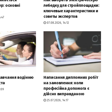
р: основні
лебедку для стройплощадки:
ключевые характеристики и
советы экспертов
:47
07.08.2026, 14:12
навчання водінню
Написання дипломних робіт
ста
на замовлення: коли
професійна допомога є
:09
дійсно виправданою
25.07.2026, 14:17