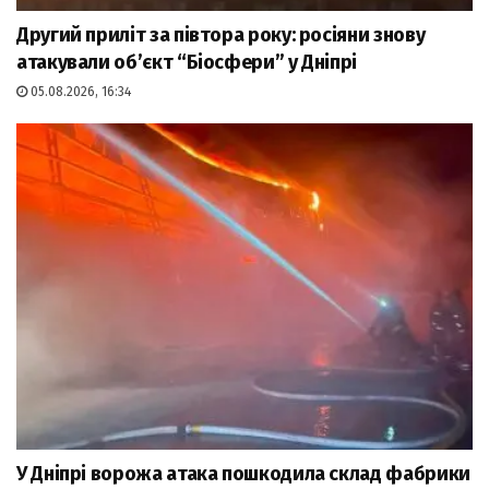
Другий приліт за півтора року: росіяни знову
атакували об’єкт “Біосфери” у Дніпрі
05.08.2026, 16:34
У Дніпрі ворожа атака пошкодила склад фабрики