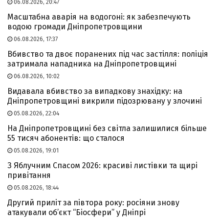
06.08.2026, 20:47
Масштабна аварія на водогоні: як забезпечують
водою громади Дніпропетровщини
06.08.2026, 17:37
Вбивство та двоє поранених під час застілля: поліція
затримала нападника на Дніпропетровщині
06.08.2026, 10:02
Видавала вбивство за випадкову знахідку: на
Дніпропетровщині викрили підозрювану у злочині
05.08.2026, 22:04
На Дніпропетровщині без світла залишилися більше
55 тисяч абонентів: що сталося
05.08.2026, 19:01
З Яблучним Спасом 2026: красиві листівки та щирі
привітання
05.08.2026, 18:44
Другий приліт за півтора року: росіяни знову
атакували об’єкт “Біосфери” у Дніпрі