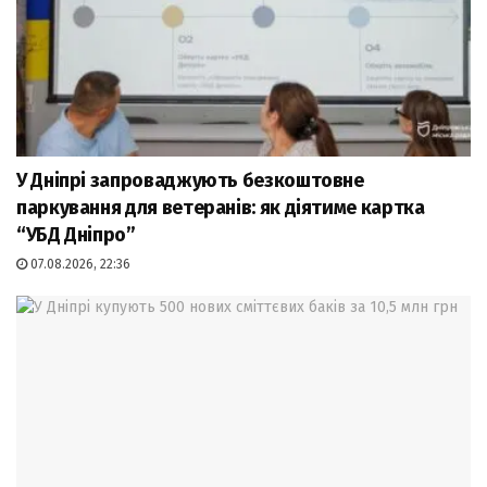
У Дніпрі запроваджують безкоштовне
паркування для ветеранів: як діятиме картка
“УБД Дніпро”
07.08.2026, 22:36