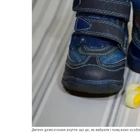
Дитяче демісезонне взуття: що це, як вибрати і чому воно особл