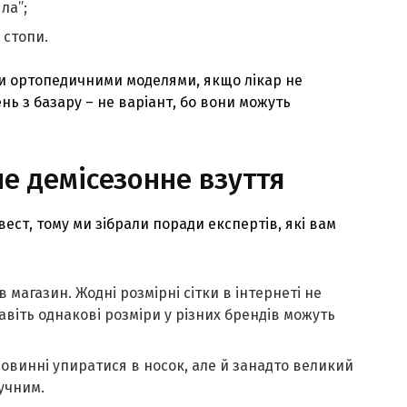
ла”;
 стопи.
ми ортопедичними моделями, якщо лікар не
ень з базару – не варіант, бо вони можуть
е демісезонне взуття
ест, тому ми зібрали поради експертів, які вам
 магазин. Жодні розмірні сітки в інтернеті не
 навіть однакові розміри у різних брендів можуть
повинні упиратися в носок, але й занадто великий
ручним.