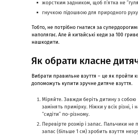
жорстким задником, щоб п’ятка не “гуля
гнучкою підошвою для природного руху
Тобто, не потрібно гнатися за супердороги
наполягає. Але й китайські кеди за 100 грив
нашкодити.
Як обрати класне дитяч
Вибрати правильне взуття – це як пройти кв
допоможуть купити зручне дитяче взуття.
Міряйте. Завжди беріть дитину з собою в
замінять примірку. Ніжки у всіх різні, і
“сидіти” по-різному.
Перевірте розмір і запас. Пальчики не 
запас (більше 1 см) зробить взуття нез