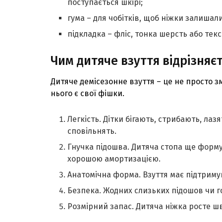
поступається шкірі;
гума – для чобітків, щоб ніжки залишал
підкладка – фліс, тонка шерсть або текс
Чим дитяче взуття відрізняєт
Дитяче демісезонне взуття – це не просто з
нього є свої фішки.
Легкість. Дітки бігають, стрибають, лаз
сповільнять.
Гнучка підошва. Дитяча стопа ще формує
хорошою амортизацією.
Анатомічна форма. Взуття має підтримув
Безпека. Жодних слизьких підошов чи го
Розмірний запас. Дитяча ніжка росте шви