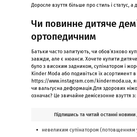
Доросле взуття більше про стиль і статус, а 
Чи повинне дитяче дем
ортопедичним
Батьки часто запитують, чи обов’язково ку
завжди, але є нюанси. Хочете купити дитяче
було з високим задником, супінатором і жор
Kinder Moda або подивіться їх асортимент в 
https://www.instagram.com/kindermoda.ua, я
чи вальгусна деформація.Для здорових ніжо
означає? Це звичайне демісезонне взуття з:
Підпишись та читай останні новини
невеликим супінатором (потовщенням у