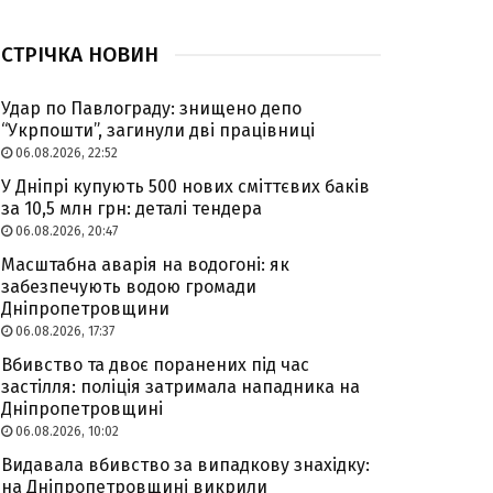
СТРІЧКА НОВИН
Удар по Павлограду: знищено депо
“Укрпошти”, загинули дві працівниці
06.08.2026, 22:52
У Дніпрі купують 500 нових сміттєвих баків
за 10,5 млн грн: деталі тендера
06.08.2026, 20:47
Масштабна аварія на водогоні: як
забезпечують водою громади
Дніпропетровщини
06.08.2026, 17:37
Вбивство та двоє поранених під час
застілля: поліція затримала нападника на
Дніпропетровщині
06.08.2026, 10:02
Видавала вбивство за випадкову знахідку:
на Дніпропетровщині викрили