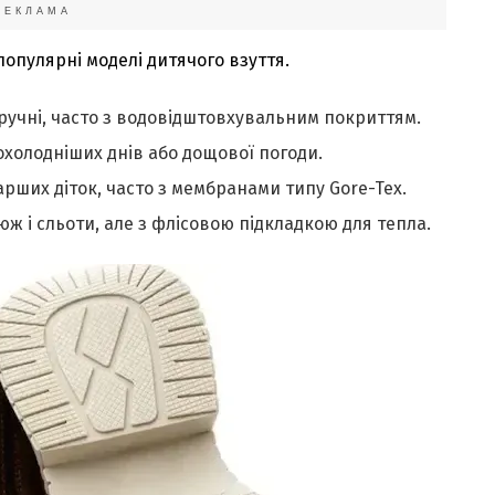
РЕКЛАМА
популярні моделі дитячого взуття.
 зручні, часто з водовідштовхувальним покриттям.
охолодніших днів або дощової погоди.
арших діток, часто з мембранами типу Gore-Tex.
юж і сльоти, але з флісовою підкладкою для тепла.