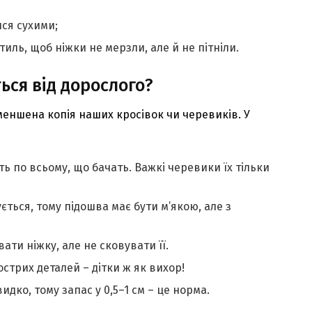
ися сухими;
тиль, щоб ніжки не мерзли, але й не пітніли.
ься від дорослого?
меншена копія наших кросівок чи черевиків. У
ять по всьому, що бачать. Важкі черевики їх тільки
ться, тому підошва має бути м’якою, але з
ати ніжку, але не сковувати її.
стрих деталей – дітки ж як вихор!
дко, тому запас у 0,5–1 см – це норма.