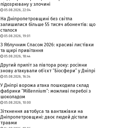
підозрювану у злочині
05.08.2026, 22:04
На Дніпропетровщині без світла
залишилися більше 55 тисяч абонентів: що
сталося
05.08.2026, 19:01
З Яблучним Спасом 2026: красиві листівки
та щирі привітання
05.08.2026, 18:44
Другий приліт за півтора року: росіяни
знову атакували об’єкт “Біосфери” у Дніпрі
05.08.2026, 16:34
У Дніпрі ворожа атака пошкодила склад
фабрики “Millennium”: можливі перебої з
шоколадом
05.08.2026, 10:00
Зіткнення автобуса та вантажівки на
Дніпропетровщині: двоє людей дістали
травми