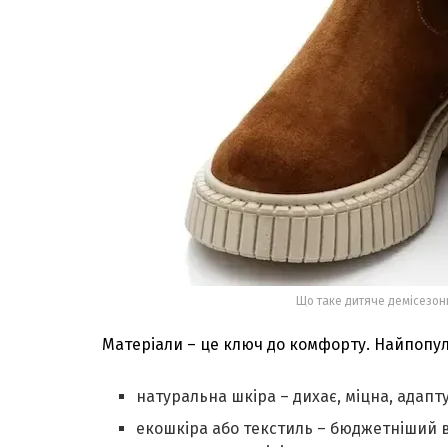
Що таке дитяче демісезонн
Матеріали – це ключ до комфорту. Найпопул
натуральна шкіра – дихає, міцна, адапту
екошкіра або текстиль – бюджетніший в