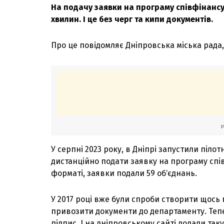
На подачу заявки на програму співфінанс
хвилин. І це без черг та кипи документів.
Про це повідомляє Дніпровська міська рада
У серпні 2023 року, в Дніпрі запустили піло
дистанційно подати заявку на програму спі
форматі, заявки подали 59 обʼєднань.
У 2017 році вже були спроби створити щось 
привозити документи до департаменту. Теп
підпис. І на дніпровському сайті додали та