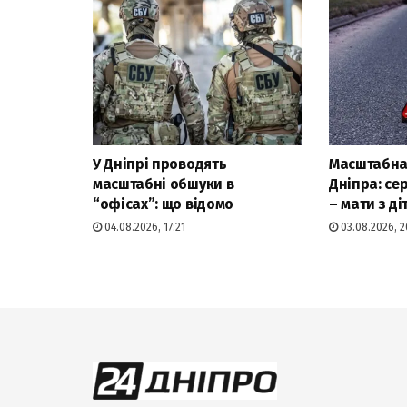
У Дніпрі проводять
Масштабна 
масштабні обшуки в
Дніпра: се
“офісах”: що відомо
– мати з ді
04.08.2026, 17:21
03.08.2026, 2