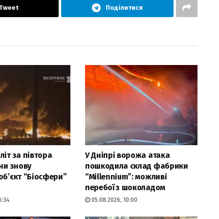
Tweet
Поділитися
літ за півтора
У Дніпрі ворожа атака
яни знову
пошкодила склад фабрики
об’єкт “Біосфери”
“Millennium”: можливі
перебої з шоколадом
6:34
05.08.2026, 10:00