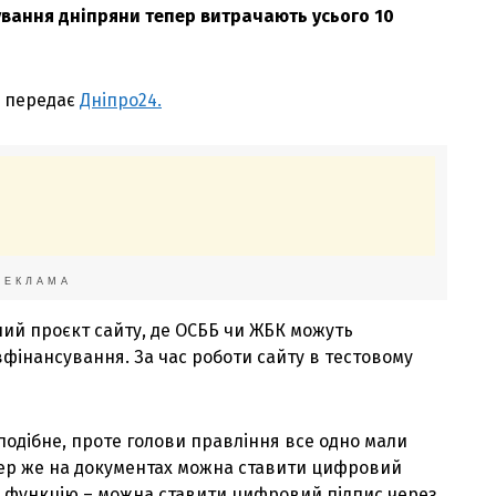
ування дніпряни тепер витрачають усього 10
, передає
Дніпро24.
РЕКЛАМА
тний проєкт сайту, де ОСББ чи ЖБК можуть
вфінансування. За час роботи сайту в тестовому
подібне, проте голови правління все одно мали
ер же на документах можна ставити цифровий
ку функцію – можна ставити цифровий підпис через