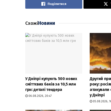
Поділитися
Схожі
Новини
У Дніпрі купують 500 нових
Другий при
сміттєвих баків за 10,5 млн
року: росі
грн: деталі тендера
атакували 
у Дніпрі
06.08.2026, 20:47
05.08.2026, 1