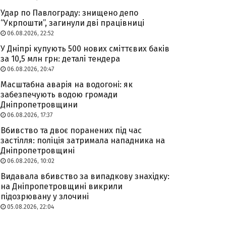
Удар по Павлограду: знищено депо
“Укрпошти”, загинули дві працівниці
06.08.2026, 22:52
У Дніпрі купують 500 нових сміттєвих баків
за 10,5 млн грн: деталі тендера
06.08.2026, 20:47
Масштабна аварія на водогоні: як
забезпечують водою громади
Дніпропетровщини
06.08.2026, 17:37
Вбивство та двоє поранених під час
застілля: поліція затримала нападника на
Дніпропетровщині
06.08.2026, 10:02
Видавала вбивство за випадкову знахідку:
на Дніпропетровщині викрили
підозрювану у злочині
05.08.2026, 22:04