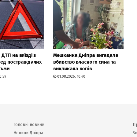
ДТП на виїзді з
Мешканка Дніпра вигадала
ред постраждалих
вбивство власного сина та
тьми
викликала копів
0:59
01.08.2026, 10:40
Головні новини
П
Новини Дніпра
Зв