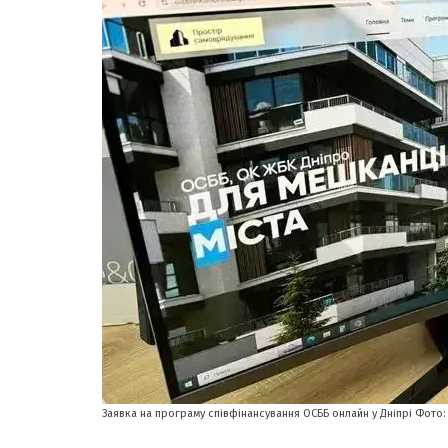
Заявка на програму співфінансування ОСББ онлайн у Дніпрі Фото: